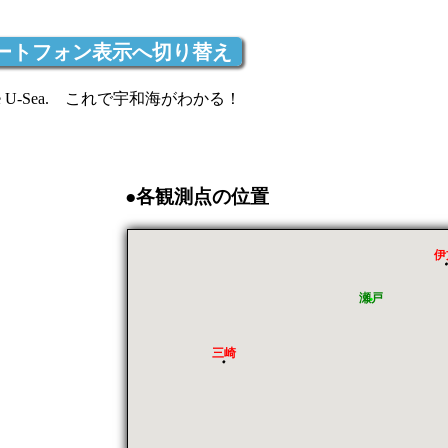
ートフォン表示へ切り替え
see U-Sea. これで宇和海がわかる！
●各観測点の位置
伊
瀬戸
三崎