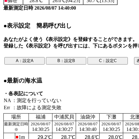
■
御荘
28.8℃
26.0℃[04:25]
30.7℃[13:35]
最新測定日時 2026/08/07 14:40:00
●表示設定 簡易呼び出し
あなたがよく使う《表示設定》を登録することができます。
登録した《表示設定》を呼び出すには、下にあるボタンを押
●最新の海水温
・各表記について
NA
：測定を行っていない
Err
：故障による測定失敗
場所
福浦
中浦尻貝
油袋沖
下灘
北
最新測定日時
2026/08/07
2026/08/07
2026/08/07
2026/08/07
2026/08
14:30:25
14:30:27
14:30:40
14:30:25
14:30
※
■
1m