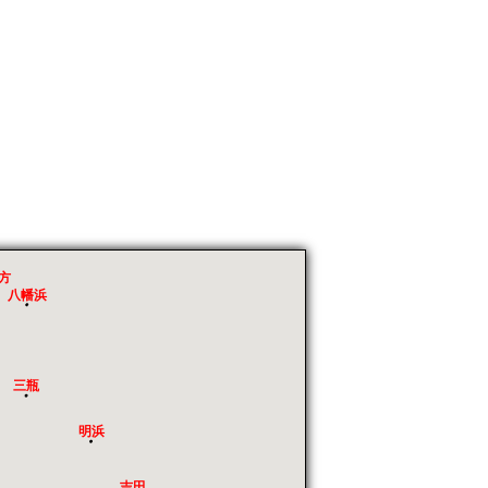
方
八幡浜
三瓶
明浜
吉田