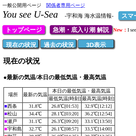
一般公開用ページ
関係者専用ページ
You see U-Sea
スマ
-宇和海 海水温情報-
トップページ
急潮・底入り潮 解説
New：
I 
現在の状況
●最新の気温/本日の最低気温・最高気温
本日の最低気温・最高気温
場所
最新の気温
最低気温[時刻]
最高気温[時刻]
■
西条
31.8℃
26.8℃[01:53]
32.9℃[12:12]
■
松山
34.4℃
28.1℃[03:20]
36.2℃[12:54]
■
瀬戸
31.1℃
26.3℃[09:20]
33.1℃[13:50]
■
宇和島
32.7℃
26.1℃[08:57]
33.5℃[14:00]