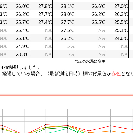
NA
NA
NA
NA
NA
NA
NA
NA
NA
NA
NA
NA
NA
NA
NA
NA
*5mの水温に変更
に4km移動しました。
以上経過している場合、《最新測定日時》欄の背景色が
赤色
とな