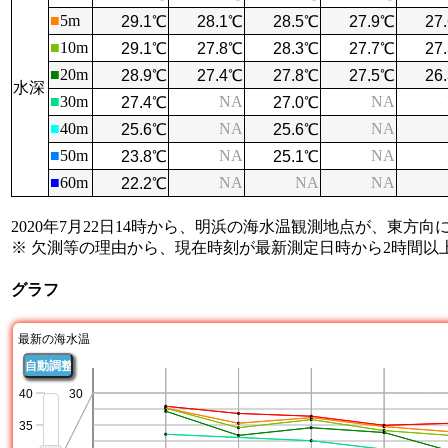
■
5m
■
10m
■
20m
水深
■
30m
NA
NA
■
40m
NA
NA
■
50m
NA
NA
■
60m
NA
NA
NA
2020年7月22日14時から、明浜の海水温観測地点が、東方向
※ 欠測等の理由から、現在時刻が最新測定日時から2時間
グラフ