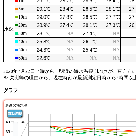
■
1m
■
5m
■
10m
■
20m
水深
■
30m
NA
NA
■
40m
NA
NA
■
50m
NA
NA
■
60m
NA
NA
NA
2020年7月22日14時から、明浜の海水温観測地点が、東方向
※ 欠測等の理由から、現在時刻が最新測定日時から2時間
グラフ