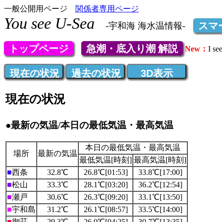
一般公開用ページ
関係者専用ページ
You see U-Sea
スマ
-宇和海 海水温情報-
トップページ
急潮・底入り潮 解説
New：
I 
現在の状況
●最新の気温/本日の最低気温・最高気温
本日の最低気温・最高気温
場所
最新の気温
最低気温[時刻]
最高気温[時刻]
■
西条
32.8℃
26.8℃[01:53]
33.8℃[17:00]
■
松山
33.3℃
28.1℃[03:20]
36.2℃[12:54]
■
瀬戸
30.6℃
26.3℃[09:20]
33.1℃[13:50]
■
宇和島
31.2℃
26.1℃[08:57]
33.5℃[14:00]
■
御荘
29.3℃
26.0℃[04:25]
30.7℃[13:35]