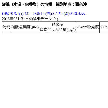
燧灘（水温・栄養塩）の情報 観測地点：西条沖
硝酸塩濃度(μM)
水深1m(赤)と3.5m(青)の海水温
2018年03月31日の詳細データです。
硝酸塩
時間
硝酸塩濃度(μM)
254nm吸光度
35
窒素グラム当量(mg/l)