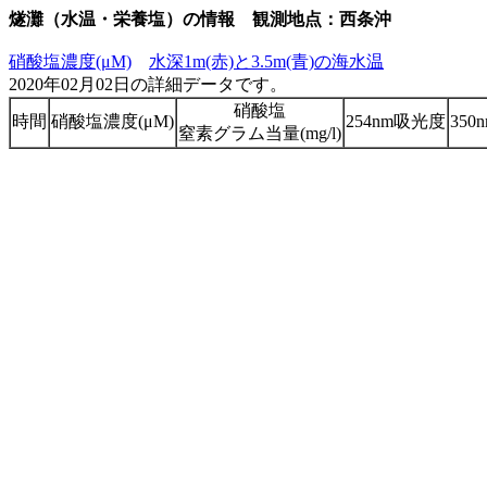
燧灘（水温・栄養塩）の情報 観測地点：西条沖
硝酸塩濃度(μM)
水深1m(赤)と3.5m(青)の海水温
2020年02月02日の詳細データです。
硝酸塩
時間
硝酸塩濃度(μM)
254nm吸光度
35
窒素グラム当量(mg/l)