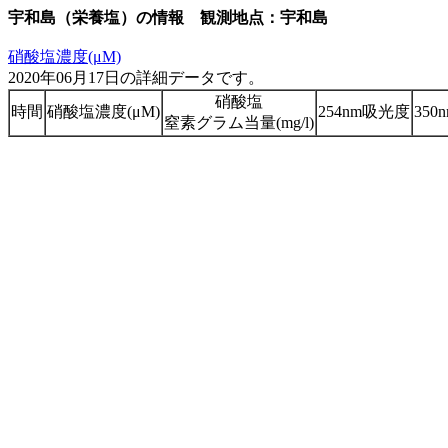
宇和島（栄養塩）の情報 観測地点：宇和島
硝酸塩濃度(μM)
2020年06月17日の詳細データです。
硝酸塩
時間
硝酸塩濃度(μM)
254nm吸光度
35
窒素グラム当量(mg/l)