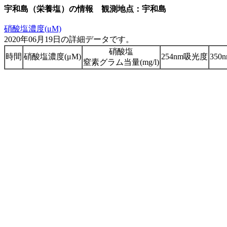
宇和島（栄養塩）の情報 観測地点：宇和島
硝酸塩濃度(μM)
2020年06月19日の詳細データです。
硝酸塩
時間
硝酸塩濃度(μM)
254nm吸光度
35
窒素グラム当量(mg/l)