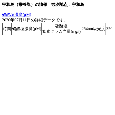
宇和島（栄養塩）の情報 観測地点：宇和島
硝酸塩濃度(μM)
2020年07月11日の詳細データです。
硝酸塩
時間
硝酸塩濃度(μM)
254nm吸光度
35
窒素グラム当量(mg/l)