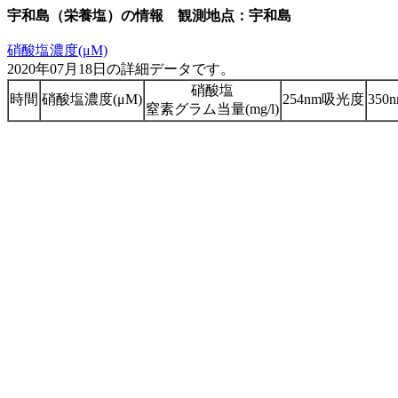
宇和島（栄養塩）の情報 観測地点：宇和島
硝酸塩濃度(μM)
2020年07月18日の詳細データです。
硝酸塩
時間
硝酸塩濃度(μM)
254nm吸光度
35
窒素グラム当量(mg/l)