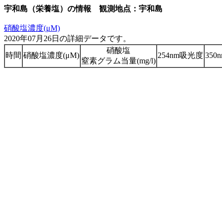
宇和島（栄養塩）の情報 観測地点：宇和島
硝酸塩濃度(μM)
2020年07月26日の詳細データです。
硝酸塩
時間
硝酸塩濃度(μM)
254nm吸光度
35
窒素グラム当量(mg/l)