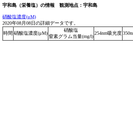
宇和島（栄養塩）の情報 観測地点：宇和島
硝酸塩濃度(μM)
2020年08月08日の詳細データです。
硝酸塩
時間
硝酸塩濃度(μM)
254nm吸光度
35
窒素グラム当量(mg/l)