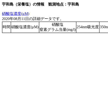
宇和島（栄養塩）の情報 観測地点：宇和島
硝酸塩濃度(μM)
2020年08月11日の詳細データです。
硝酸塩
時間
硝酸塩濃度(μM)
254nm吸光度
35
窒素グラム当量(mg/l)