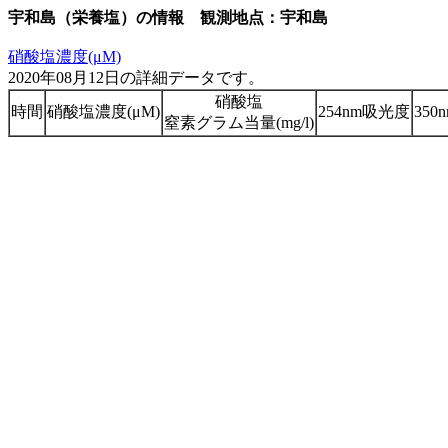
宇和島（栄養塩）の情報 観測地点：宇和島
硝酸塩濃度(μM)
2020年08月12日の詳細データです。
硝酸塩
時間
硝酸塩濃度(μM)
254nm吸光度
35
窒素グラム当量(mg/l)